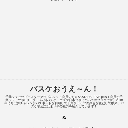
バスケおうえ～ん！
千葉ジェッツブースタークラブのレッド会員でありAKATSUKI FIVE plus＋会員が千
葉ジェッツやBリーグ・3人制バスケ・バスケ日本代表についてのブログです。2018
年にちば夢チャレンジパスポートを利用して千葉ジェッツの試合を観戦して以来、バ
スケ観戦にはまりその魅力を紹介しています！
RSS