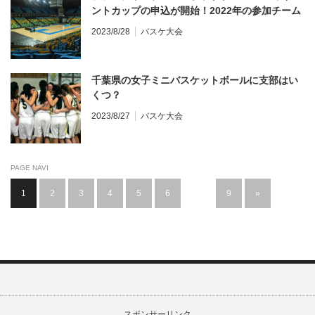
ントカップの申込が開始！2022年の参加チーム
は？
2023/8/28
バスケ大会
千葉県の女子ミニバスケットボールに支部はい
くつ？
2023/8/27
バスケ大会
PAGE NAVI
1
2
3
4
5
6
…
9
»
スポンサーリンク