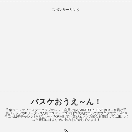
スポンサーリンク
バスケおうえ～ん！
千葉ジェッツブースタークラブのレッド会員でありAKATSUKI FIVE plus＋会員が千
葉ジェッツやBリーグ・3人制バスケ・バスケ日本代表についてのブログです。2018
年にちば夢チャレンジパスポートを利用して千葉ジェッツの試合を観戦して以来、バ
スケ観戦にはまりその魅力を紹介しています！
RSS