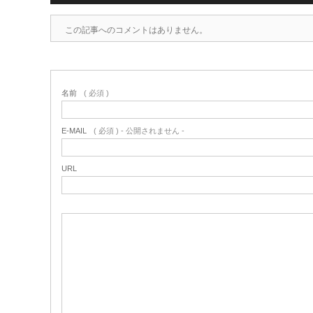
この記事へのコメントはありません。
名前
( 必須 )
E-MAIL
( 必須 ) - 公開されません -
URL