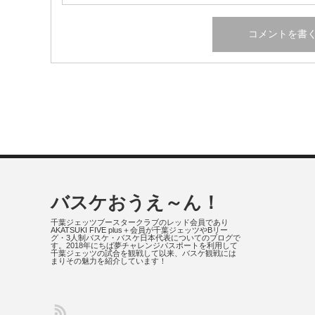
バスケおうえ～ん！
千葉ジェッツブースタークラブのレッド会員であり
AKATSUKI FIVE plus＋会員が千葉ジェッツやBリー
グ・3人制バスケ・バスケ日本代表についてのブログで
す。2018年にちば夢チャレンジパスポートを利用して
千葉ジェッツの試合を観戦して以来、バスケ観戦には
まりその魅力を紹介しています！
S