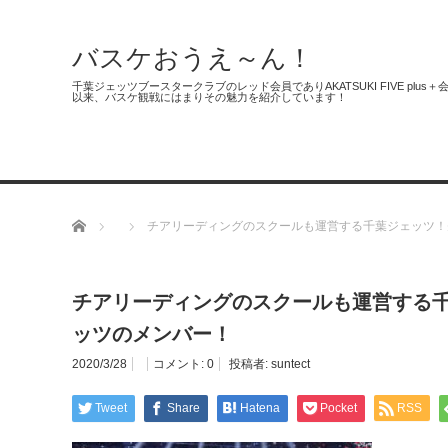
バスケおうえ～ん！
千葉ジェッツブースタークラブのレッド会員でありAKATSUKI FIVE 
以来、バスケ観戦にはまりその魅力を紹介しています！
千葉ジェッツ
日本代表
3人制バ
ホーム
チアリーディングのスクールも運営する千葉ジェッツ！
チアリーディングのスクールも運営する
ッツのメンバー！
2020/3/28
コメント:
0
投稿者:
suntect
Tweet
Share
Hatena
Pocket
RSS