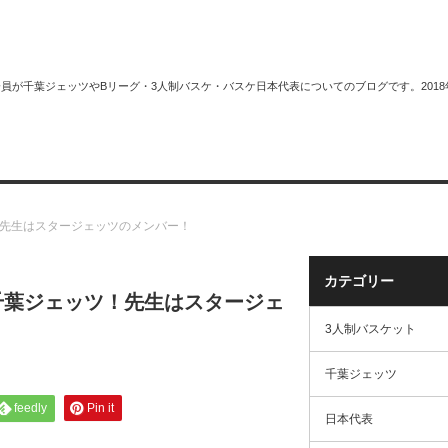
plus＋会員が千葉ジェッツやBリーグ・3人制バスケ・バスケ日本代表についてのブログです。
スケット
サイトマップ
先生はスタージェッツのメンバー！
カテゴリー
千葉ジェッツ！先生はスタージェ
3人制バスケット
千葉ジェッツ
feedly
Pin it
日本代表