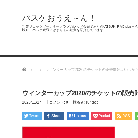
バスケおうえ～ん！
千葉ジェッツブースタークラブのレッド会員でありAKATSUKI FIVE 
以来、バスケ観戦にはまりその魅力を紹介しています！
千葉ジェッツ
日本代表
3人制バ
ホーム
ウィンターカップ2020のチケットの販売開始はいつか
ウィンターカップ2020のチケットの販売
2020/11/27
コメント:
0
投稿者:
suntect
Tweet
Share
Hatena
Pocket
RSS