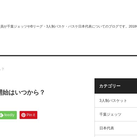
plus＋会員が千葉ジェッツやBリーグ・3人制バスケ・バスケ日本代表についてのブログです。
スケット
サイトマップ
ら？
カテゴリー
開始はいつから？
3人制バスケット
千葉ジェッツ
feedly
Pin it
日本代表