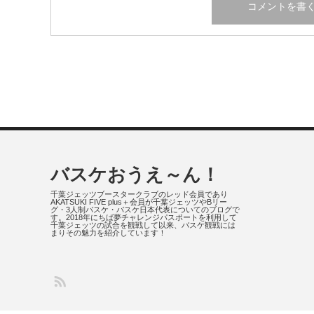
バスケおうえ～ん！
千葉ジェッツブースタークラブのレッド会員であり
AKATSUKI FIVE plus＋会員が千葉ジェッツやBリー
グ・3人制バスケ・バスケ日本代表についてのブログで
す。2018年にちば夢チャレンジパスポートを利用して
千葉ジェッツの試合を観戦して以来、バスケ観戦には
まりその魅力を紹介しています！
S