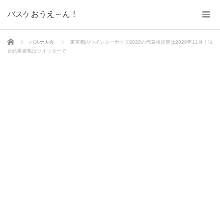
バスケおうえ～ん！
ホーム
バスケ大会
東京都のウインターカップ2020の代表校決定は2020年11月！試
合結果速報はツイッターで