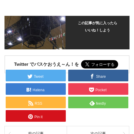
この記事が気に入ったら
いいね！しよう
Twitter でバスケおうえ～ん！を
Tweet
Share
Hatena
Pocket
RSS
feedly
Pin it
前の記事
次の記事