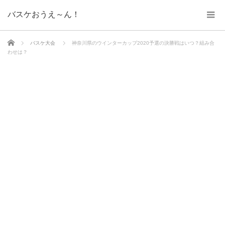
バスケおうえ～ん！
ホーム
バスケ大会
神奈川県のウインターカップ2020予選の決勝戦はいつ？組み合
わせは？