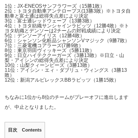
1位：JX-ENEOSサンフラワーズ（15勝1敗）
2位：トヨタ自動車アンテロープス(13勝3敗）※トヨタ自
動車と富士通は総得失点差により決定
3位：富士通レッドウェーブ（13勝3敗）
4位：トヨタ紡織サンシャインラビッツ（12勝4敗）※ト
ヨタ紡織とデンソーは2チームの対戦成績により決定
5位：デンソーアイリス（12勝4敗）
6位：シャンソン化粧品シャンソンVマジック（9勝7敗）
7位：三菱電機コアラーズ(7勝9敗）
8位：東京羽田ヴィッキーズ（5勝11敗）
9位：日立ハイテククーガーズ（3勝13敗）※日立・山
梨・アイシンの総得失点差により決定
10位：山梨クィーンビーズ（3勝13敗）
11位：アイシン・エィ・ダブリュ・ウィングス（3勝13
敗）
12位：新潟アルビレックスBBラビッツ（1勝15敗）
ちなみに1位から8位のチームがプレーオフに進出します
が、中止となりました。
目次 Contents