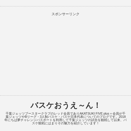
スポンサーリンク
バスケおうえ～ん！
千葉ジェッツブースタークラブのレッド会員でありAKATSUKI FIVE plus＋会員が千
葉ジェッツやBリーグ・3人制バスケ・バスケ日本代表についてのブログです。2018
年にちば夢チャレンジパスポートを利用して千葉ジェッツの試合を観戦して以来、バ
スケ観戦にはまりその魅力を紹介しています！