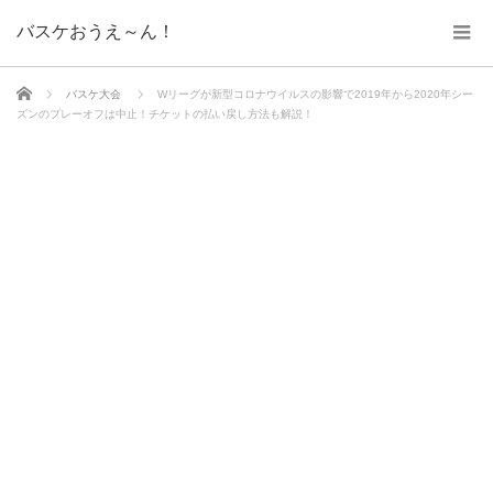
バスケおうえ～ん！
ホーム
バスケ大会
Wリーグが新型コロナウイルスの影響で2019年から2020年シー
ズンのプレーオフは中止！チケットの払い戻し方法も解説！