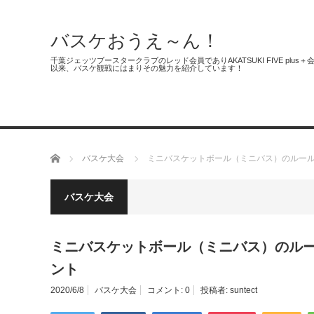
バスケおうえ～ん！
千葉ジェッツブースタークラブのレッド会員でありAKATSUKI FIVE 
以来、バスケ観戦にはまりその魅力を紹介しています！
千葉ジェッツ
日本代表
3人制バ
ホーム
バスケ大会
ミニバスケットボール（ミニバス）のルール
バスケ大会
ミニバスケットボール（ミニバス）のルー
ント
2020/6/8
バスケ大会
コメント:
0
投稿者:
suntect