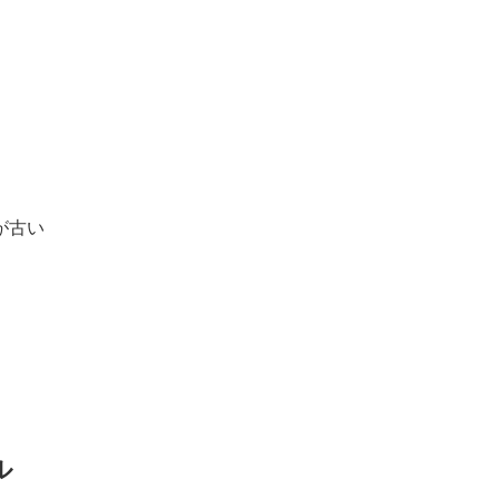
が古い
ル