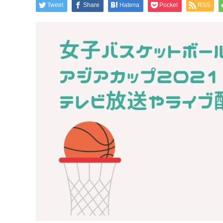
Tweet
Share
Hatena
Pocket
RSS