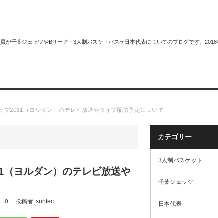
plus＋会員が千葉ジェッツやBリーグ・3人制バスケ・バスケ日本代表についてのブログです。
スケット
サイトマップ
ップ2021（ヨルダン）のテレビ放送やライブ配信予定について
カテゴリー
3人制バスケット
21（ヨルダン）のテレビ放送や
千葉ジェッツ
:
0
投稿者:
suntect
日本代表