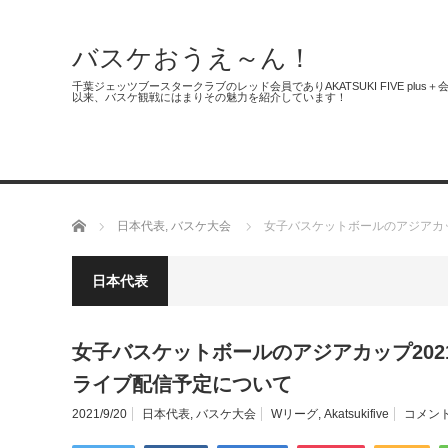
バスケおうえ～ん！
千葉ジェッツブースタークラブのレッド会員でありAKATSUKI FIVE 
以来、バスケ観戦にはまりその魅力を紹介しています！
千葉ジェッツ
日本代表
3人制バ
ホーム
日本代表
,
バスケ大会
女子バスケットボールのアジアカ
日本代表
女子バスケットボールのアジアカップ20
ライブ配信予定について
2021/9/20
日本代表
,
バスケ大会
Wリーグ
,
Akatsukifive
コメント