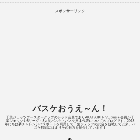
スポンサーリンク
バスケおうえ～ん！
千葉ジェッツブースタークラブのレッド会員でありAKATSUKI FIVE plus＋会員が千
葉ジェッツやBリーグ・3人制バスケ・バスケ日本代表についてのブログです。2018
年にちば夢チャレンジパスポートを利用して千葉ジェッツの試合を観戦して以来、バ
スケ観戦にはまりその魅力を紹介しています！
RSS