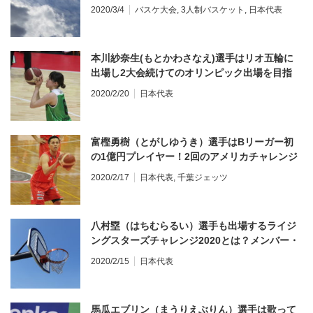
2020年4月のハンガリー大会前に実施予定！
2020/3/4
バスケ大会
,
3人制バスケット
,
日本代表
本川紗奈生(もとかわさなえ)選手はリオ五輪に
出場し2大会続けてのオリンピック出場を目指
す！
2020/2/20
日本代表
富樫勇樹（とがしゆうき）選手はBリーガー初
の1億円プレイヤー！2回のアメリカチャレンジ
を経てオリンピック出場へ
2020/2/17
日本代表
,
千葉ジェッツ
八村塁（はちむらるい）選手も出場するライジ
ングスターズチャレンジ2020とは？メンバー・
視聴方法を紹介！
2020/2/15
日本代表
馬瓜エブリン（まうりえぶりん）選手は歌って